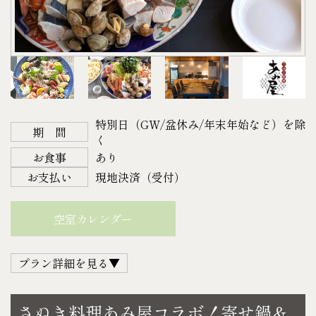
36,300円＋25,500円＝61,800円（税込）
※BBQセットの持ち込みはご遠慮いただいておりま
・キリン一番搾り 350㎖
土・日・祝日宿泊の場合
す。
・プレミアムモルツ 350㎖
44,000円＋25,500円＝69,500円（税込）
※紙皿や割り箸等の消耗品は含まれておりません。
・キリン スミノフアイスオリジナル 275㎖
＜チェックイン＞ 14：00～18：00
※雨天の場合、 宿泊当日午前9時までにご連絡頂け
〈C.ソフトドリンク〉
＜チェックアウト＞ 11：00
れば、BBQ機材セットのみキャンセル可能です。
・お茶
※チェックインが 18：00 に間に合わない場合は、お
（焼肉セット・ドリンクはキャンセル不可）
・コーラ
特別日（GW/盆休み/年末年始など）を除
電話にてご連絡下さい。
※各種警報または大雨・強風・暴風等の場合は、お
期 間
・ファンタ
く
【ご予約について】
客様に連絡する事なくこちらの判断にて機材セッテ
・オレンジジュース
お食事
あり
宿泊日の4日前の正午までにご予約下さい。
ィングを中止させていただきます。その際のBBQ機
・ミネラルウォーター
お支払い
現地決済（受付）
以降になりますとご準備できない場合がございます
材セット代金は発生しません。（焼肉セット・ドリ
・カルピスウォーター
のでご了承下さい。
ンクはキャンセル不可）
各500㎖（仕入れ状況により内容量がかわる事がござ
空室カレンダー
【キャンセルについて】
※ご宿泊中、台風・大雨・強風・暴風等の悪天候の
います）
14日前より ２０%
際には、お客様にBBQ機材へシートを被せて頂く
〈D.スナック菓子〉
プラン詳細を見る▼
7日前より ５０%
か、スタッフにてBBQ機材を撤去させていただく場
・スナック菓子1袋（指定不可）
当 日 １００%
合がございます。
お1人様あたり
瀬戸内海で獲れた新鮮な魚介や地産の食材など、美
不 泊 １００%
※物価高騰の影響により、販売価格を改定させてい
さぬき料理あみ屋コラボ！寄せ鍋＆
●A.アルコール…1本