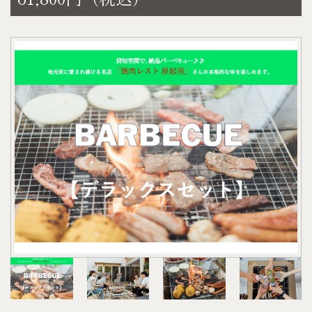
・スナック菓子1袋（指定不可）
【デラックスセット】（2人前）
お1人様あたり
上カルビ、上モモ、ハラミ、タン、ホルモン、た
●A.アルコール…1本
れ、野菜、パックご飯2個
●B.アルコール…1本
【BBQ機材セット】
●C.ソフトドリンク…1本
バーベキューグリル 、グリル用テーブル、アルミテ
上記の計3本をお選びいただけます。
ーブル
※お酒をお召しにならない方はCより2本+Dをお付け
チェア × 2、炭（1人あたり1kg）
します。
耐熱グローブ ・網 ・トング ・着火剤・ガスバーナ
●写真はイメージです。お客様自身で土鍋に材料を
ー
入れていただくようになります。
●上記ご利用の場合は
4
日前まで
に連絡下さい。（キ
※BBQセットの持ち込みはご遠慮いただいておりま
ャンセル不可）
す。
以降になりますとご準備できない場合がございま
※紙皿や割り箸等の消耗品は含まれておりません。
すのでご了承下さい。
※雨天の場合、 宿泊当日午前9時までにご連絡頂け
●物価高騰の影響により、販売価格を改定させてい
れば、BBQ機材セットのみキャンセル可能です。
ただく場合がございます。予めご理解ご了承くださ
（焼肉セット・ドリンクはキャンセル不可）