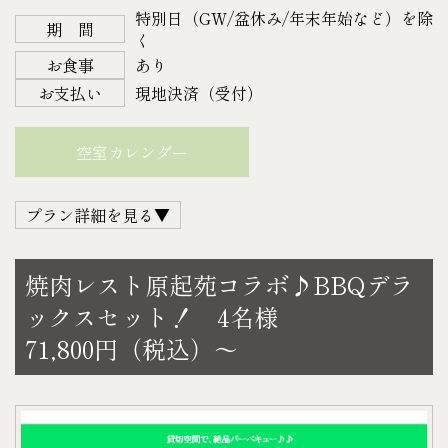
い。
特別日（GW/盆休み/年末年始など）を除
※各種警報または大雨・強風・暴風等の場合は、お
期 間
＜宿泊＞
く
客様に連絡する事なくこちらの判断にて機材セッテ
平日 47,300円（税込）
お食事
あり
ィングを中止させていただきます。その際のBBQ機
土・日・祝日 55,000円（税込）
お支払い
現地決済（受付）
材セット代金は発生しません。（焼肉セット・ドリ
＜お食事＞
ンクはキャンセル不可）
親鳥ときのこの刻み鍋＆刺身盛り合わせ（5名様）
空室カレンダー
※ご宿泊中、台風・大雨・強風・暴風等の悪天候の
30,290円（税込）
際には、お客様にBBQ機材へシートを被せて頂く
＜料金＞
プラン詳細を見る▼
か、スタッフにてBBQ機材を撤去させていただく場
例）平日宿泊の場合
合がございます。
47,300円＋30,290円＝77,590円（税込）
観音寺の老舗焼肉店『焼肉レスト原起苑』さん
※物価高騰の影響により、販売価格を改定させてい
焼肉レスト原起苑コラボ♪BBQデラ
土・日・祝日宿泊の場合
地元民に愛され続ける観音寺の名店。お肉屋さんが
ただく場合がございます。予めご理解ご了承くださ
ックスセット！ 4名様
55,000円＋30,290円＝85,290円（税込）
経営しているので本格的な味を楽しめます。
い。
71,800円（税込）～
＜チェックイン＞ 14：00～18：00
ぜひ、本格焼肉をゲストハウスでご堪能ください♪
【お好みのドリンク】
＜チェックアウト＞ 11：00
【デラックスセット】（3人前）
〈A.アルコール〉
※チェックインが 18：00 に間に合わない場合は、お
上カルビ、上モモ、ハラミ、タン、ホルモン、た
・アサヒ オフ（発泡酒）
電話にてご連絡下さい。
れ、野菜、パックご飯3個
・キリン 淡麗極上〈生〉（発泡酒）