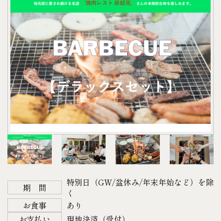
【ご予約について】
【BBQ機材セット】
・キリン 氷結（レモン・グレープフルーツ）
宿泊日の4日前の正午までにご予約下さい。
バーベキューグリル 、グリル用テーブル、アルミテ
・サントリー 角ハイボール
以降になりますとご準備できない場合がございます
ーブル
・ほろよい（カシオレ・白いサワー・もも）
のでご了承下さい。
チェア × 3、炭（1人あたり1kg）
・檸檬堂（定番）
【キャンセルについて】
耐熱グローブ ・網 ・トング ・着火剤・ガスバーナ
各350㎖
14日前より ２０%
ー
〈B.アルコール〉
7日前より ５０%
・アサヒスーパードライ 350㎖
当 日 １００%
※BBQセットの持ち込みはご遠慮いただいておりま
・キリン一番搾り 350㎖
不 泊 １００%
す。
・プレミアムモルツ 350㎖
※写真はイメージです。内容が変わる場合がありま
※紙皿や割り箸等の消耗品は含まれておりません。
・キリン スミノフアイスオリジナル 275㎖
す。
※雨天の場合、 宿泊当日午前9時までにご連絡頂け
〈C.ソフトドリンク〉
♬サプライズ・記念日のご相談承ります♬
れば、BBQ機材セットのみキャンセル可能です。
・お茶
結婚記念日、お誕生日、進学・就職・プロポー
（焼肉セット・ドリンクはキャンセル不可）
・コーラ
特別日（GW/盆休み/年末年始など）を除
ズ、、、などの特別な演出に！
※各種警報または大雨・強風・暴風等の場合は、お
期 間
・ファンタ
く
ご予算等に応じて相談承ります。ご希望の場合はお
客様に連絡する事なくこちらの判断にて機材セッテ
・オレンジジュース
お食事
あり
気軽にお問い合わせください。
ィングを中止させていただきます。その際のBBQ機
・ミネラルウォーター
お支払い
現地決済（受付）