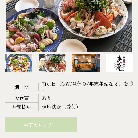
●写真はイメージです。お客様自身で土鍋に材料を
14日前より ２０%
・キリン 氷結（レモン・グレープフルーツ）
入れていただくようになります。
7日前より ５０%
・サントリー 角ハイボール
●上記ご利用の場合は
4
日前まで
に連絡下さい。（キ
当 日 １００%
・ほろよい（カシオレ・白いサワー・もも）
ャンセル不可）
不 泊 １００%
・檸檬堂（定番）
以降になりますとご準備できない場合がございま
※写真はイメージです。内容が変わる場合がありま
各350㎖
すのでご了承下さい。
す。
〈B.アルコール〉
●物価高騰の影響により、販売価格を改定させてい
♬サプライズ・記念日のご相談承ります♬
・アサヒスーパードライ 350㎖
ただく場合がございます。予めご理解ご了承くださ
結婚記念日、お誕生日、進学・就職・プロポー
・キリン一番搾り 350㎖
い。
ズ、、、などの特別な演出に！
・プレミアムモルツ 350㎖
＜宿泊＞
ご予算等に応じて相談承ります。ご希望の場合はお
特別日（GW/盆休み/年末年始など）を除
・キリン スミノフアイスオリジナル 275㎖
期 間
平日 41,800円（税込）
く
気軽にお問い合わせください。
〈C.ソフトドリンク〉
土・日・祝日 49,500円（税込）
お食事
あり
・お茶
＜お食事＞
お支払い
現地決済（受付）
・コーラ
寄せ鍋＆刺身盛り合わせ（4名様） 28,930円（税
・ファンタ
込）
空室カレンダー
・オレンジジュース
＜料金＞
・ミネラルウォーター