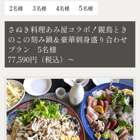
2
3
4
5
名様
名様
名様
名様
さぬき料理あみ屋コラボ！親鳥とき
のこの刻み鍋＆豪華刺身盛り合わせ
プラン 5名様
77,590円（税込）～