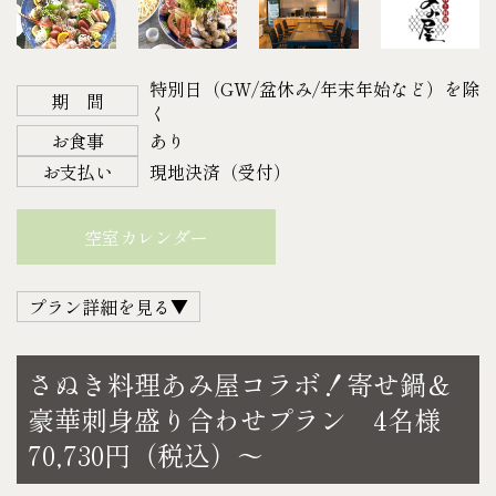
〈B.アルコール〉
〈C.ソフトドリンク〉
＜チェックアウト＞ 11：00
・アサヒスーパードライ 350㎖
・お茶
※チェックインが 18：00 に間に合わない場合は、お
・キリン一番搾り 350㎖
・コーラ
特別日（GW/盆休み/年末年始など）を除
電話にてご連絡下さい。
・プレミアムモルツ 350㎖
期 間
・ファンタ
く
【ご予約について】
・キリン スミノフアイスオリジナル 275㎖
・オレンジジュース
お食事
あり
宿泊日の4日前の正午までにご予約下さい。
〈C.ソフトドリンク〉
・ミネラルウォーター
お支払い
現地決済（受付）
以降になりますとご準備できない場合がございます
・お茶
・カルピスウォーター
のでご了承下さい。
・コーラ
各500㎖（仕入れ状況により内容量がかわる事がござ
空室カレンダー
【キャンセルについて】
・ファンタ
います）
14日前より ２０%
・オレンジジュース
〈D.スナック菓子〉
プラン詳細を見る▼
7日前より ５０%
・ミネラルウォーター
・スナック菓子1袋（指定不可）
当 日 １００%
・カルピスウォーター
お1人様あたり
瀬戸内海で獲れた新鮮な魚介や地産の食材など、美
不 泊 １００%
各500㎖（仕入れ状況により内容量がかわる事がござ
さぬき料理あみ屋コラボ！寄せ鍋＆
●A.アルコール…1本
味しい ❝地のもの❞ が味わえると大人気の
※写真はイメージです。内容が変わる場合がありま
います）
豪華刺身盛り合わせプラン 4名様
●B.アルコール…1本
観音寺にある人気居酒屋『あみ屋』さん。
す。
〈D.スナック菓子〉
70,730円（税込）～
●C.ソフトドリンク…1本
ゲストハウスでの夕食時間を、贅沢な料理で更に特
♬サプライズ・記念日のご相談承ります♬
・スナック菓子1袋（指定不可）
上記の計3本をお選びいただけます。
別なものにしてみてはいかがでしょうか♪
結婚記念日、お誕生日、進学・就職・プロポー