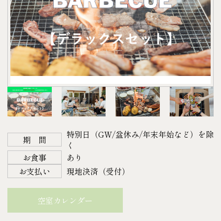
・檸檬堂（定番）
デラックスセット（2人前）21,000円（税込）
耐熱グローブ ・網 ・トング ・着火剤・ガスバーナ
各350㎖
＜料金＞
ー
〈B.アルコール〉
例）平日宿泊の場合
・アサヒスーパードライ 350㎖
30,800円＋21,000円＝51,800円（税込）
※BBQセットの持ち込みはご遠慮いただいておりま
・キリン一番搾り 350㎖
土・日・祝日宿泊の場合
す。
・プレミアムモルツ 350㎖
38,500円＋21,000円＝59,500円（税込）
※紙皿や割り箸等の消耗品は含まれておりません。
・キリン スミノフアイスオリジナル 275㎖
＜チェックイン＞ 14：00～18：00
※雨天の場合、 宿泊当日午前9時までにご連絡頂け
〈C.ソフトドリンク〉
＜チェックアウト＞ 11：00
れば、BBQ機材セットのみキャンセル可能です。
・お茶
※チェックインが 18：00 に間に合わない場合は、お
（焼肉セット・ドリンクはキャンセル不可）
・コーラ
特別日（GW/盆休み/年末年始など）を除
電話にてご連絡下さい。
※各種警報または大雨・強風・暴風等の場合は、お
期 間
・ファンタ
く
【ご予約について】
客様に連絡する事なくこちらの判断にて機材セッテ
・オレンジジュース
お食事
あり
宿泊日の4日前の正午までにご予約下さい。
ィングを中止させていただきます。その際のBBQ機
・ミネラルウォーター
お支払い
現地決済（受付）
以降になりますとご準備できない場合がございます
材セット代金は発生しません。（焼肉セット・ドリ
・カルピスウォーター
のでご了承下さい。
ンクはキャンセル不可）
各500㎖（仕入れ状況により内容量がかわる事がござ
空室カレンダー
【キャンセルについて】
※ご宿泊中、台風・大雨・強風・暴風等の悪天候の
います）
14日前より ２０%
際には、お客様にBBQ機材へシートを被せて頂く