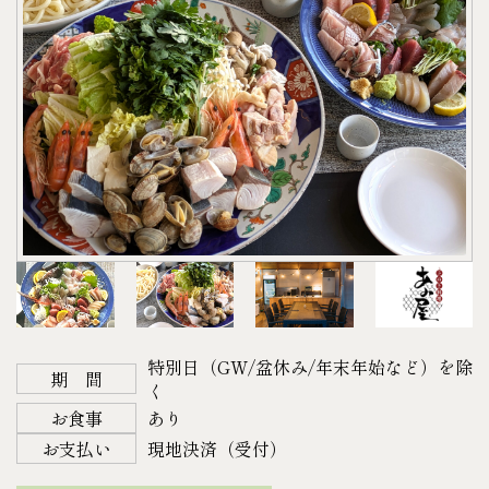
宿泊日の4日前の正午までにご予約下さい。
【お好みのドリンク】
上記の計3本をお選びいただけます。
以降になりますとご準備できない場合がございます
〈A.アルコール〉
※お酒をお召しにならない方はCより2本+Dをお付け
のでご了承下さい。
・アサヒ オフ（発泡酒）
します。
【キャンセルについて】
・キリン 淡麗極上〈生〉（発泡酒）
●写真はイメージです。お客様自身で土鍋に材料を
14日前より ２０%
・キリン 氷結（レモン・グレープフルーツ）
入れていただくようになります。
7日前より ５０%
・サントリー 角ハイボール
●上記ご利用の場合は
4
日前まで
に連絡下さい。（キ
当 日 １００%
・ほろよい（カシオレ・白いサワー・もも）
ャンセル不可）
不 泊 １００%
・檸檬堂（定番）
以降になりますとご準備できない場合がございま
※写真はイメージです。内容が変わる場合がありま
各350㎖
すのでご了承下さい。
す。
〈B.アルコール〉
●物価高騰の影響により、販売価格を改定させてい
♬サプライズ・記念日のご相談承ります♬
・アサヒスーパードライ 350㎖
ただく場合がございます。予めご理解ご了承くださ
結婚記念日、お誕生日、進学・就職・プロポー
・キリン一番搾り 350㎖
い。
特別日（GW/盆休み/年末年始など）を除
ズ、、、などの特別な演出に！
・プレミアムモルツ 350㎖
期 間
＜宿泊＞
く
ご予算等に応じて相談承ります。ご希望の場合はお
・キリン スミノフアイスオリジナル 275㎖
平日 36,300円（税込）
お食事
あり
気軽にお問い合わせください。
〈C.ソフトドリンク〉
土・日・祝日 44,000円（税込）
お支払い
現地決済（受付）
・お茶
＜お食事＞