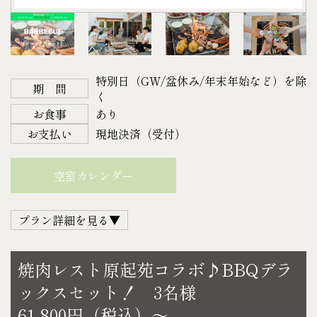
各350㎖
〈B.アルコール〉
・アサヒスーパードライ 350㎖
・キリン一番搾り 350㎖
特別日（GW/盆休み/年末年始など）を除
・プレミアムモルツ 350㎖
期 間
く
・キリン スミノフアイスオリジナル 275㎖
お食事
あり
〈C.ソフトドリンク〉
お支払い
現地決済（受付）
・お茶
・コーラ
空室カレンダー
・ファンタ
・オレンジジュース
プラン詳細を見る▼
・ミネラルウォーター
・カルピスウォーター
観音寺の老舗焼肉店『焼肉レスト原起苑』さん
各500㎖（仕入れ状況により内容量がかわる事がござ
焼肉レスト原起苑コラボ♪BBQデラ
地元民に愛され続ける観音寺の名店。お肉屋さんが
います）
ックスセット！ 3名様
経営しているので本格的な味を楽しめます。
〈D.スナック菓子〉
61,800円（税込）～
ぜひ、本格焼肉をゲストハウスでご堪能ください♪