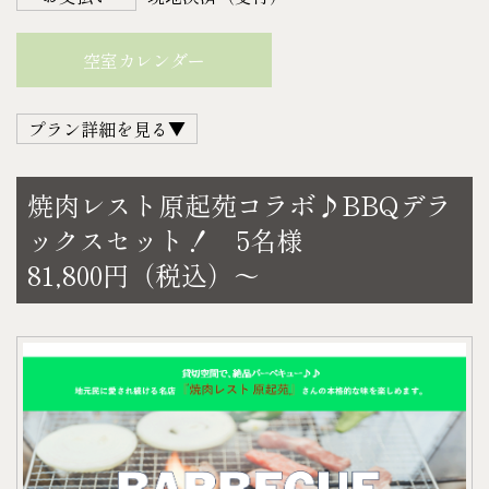
材セット代金は発生しません。（焼肉セット・ドリ
・カルピスウォーター
ンクはキャンセル不可）
各500㎖（仕入れ状況により内容量がかわる事がござ
空室カレンダー
※ご宿泊中、台風・大雨・強風・暴風等の悪天候の
います）
際には、お客様にBBQ機材へシートを被せて頂く
〈D.スナック菓子〉
プラン詳細を見る▼
か、スタッフにてBBQ機材を撤去させていただく場
・スナック菓子1袋（指定不可）
合がございます。
お1人様あたり
観音寺の老舗焼肉店『焼肉レスト原起苑』さん
※物価高騰の影響により、販売価格を改定させてい
焼肉レスト原起苑コラボ♪BBQデラ
●A.アルコール…1本
地元民に愛され続ける観音寺の名店。お肉屋さんが
ただく場合がございます。予めご理解ご了承くださ
ックスセット！ 5名様
●B.アルコール…1本
経営しているので本格的な味を楽しめます。
い。
81,800円（税込）～
●C.ソフトドリンク…1本
ぜひ、本格焼肉をゲストハウスでご堪能ください♪
【お好みのドリンク】
上記の計3本をお選びいただけます。
【デラックスセット】（4人前）
〈A.アルコール〉
※お酒をお召しにならない方はCより2本+Dをお付け
上カルビ、上モモ、ハラミ、タン、ホルモン、た
・アサヒ オフ（発泡酒）
します。
れ、野菜、パックご飯4個
・キリン 淡麗極上〈生〉（発泡酒）
＜宿泊＞
【BBQ機材セット】
・キリン 氷結（レモン・グレープフルーツ）
平日 30,800円（税込）
バーベキューグリル 、グリル用テーブル、アルミテ
・サントリー 角ハイボール
土・日・祝日 38,500円（税込）
ーブル
・ほろよい（カシオレ・白いサワー・もも）
＜お食事＞
チェア × 4、炭（1人あたり1kg）