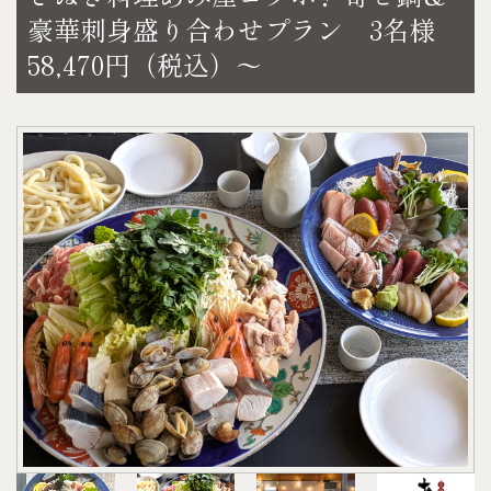
味しい ❝地のもの❞ が味わえると大人気の
※写真はイメージです。内容が変わる場合がありま
ただく場合がございます。予めご理解ご了承くださ
豪華刺身盛り合わせプラン 3名様
●B.アルコール…1本
観音寺にある人気居酒屋『あみ屋』さん。
す。
い。
58,470円（税込）～
●C.ソフトドリンク…1本
ゲストハウスでの夕食時間を、贅沢な料理で更に特
♬サプライズ・記念日のご相談承ります♬
【お好みのドリンク】
上記の計3本をお選びいただけます。
別なものにしてみてはいかがでしょうか♪
結婚記念日、お誕生日、進学・就職・プロポー
〈A.アルコール〉
※お酒をお召しにならない方はCより2本+Dをお付け
【セット内容】
ズ、、、などの特別な演出に！
・アサヒ オフ（発泡酒）
します。
・寄せ鍋（うどん付）
ご予算等に応じて相談承ります。ご希望の場合はお
・キリン 淡麗極上〈生〉（発泡酒）
＜宿泊＞
・刺身盛り合わせ
気軽にお問い合わせください。
・キリン 氷結（レモン・グレープフルーツ）
平日 41,800円（税込）
【お好みのドリンク】
・サントリー 角ハイボール
土・日・祝日 49,500円（税込）
〈A.アルコール〉
・ほろよい（カシオレ・白いサワー・もも）
＜お食事＞
・アサヒ オフ（発泡酒）
・檸檬堂（定番）
デラックスセット（4人前）30,000円（税込）
・キリン 淡麗極上〈生〉（発泡酒）
各350㎖
＜料金＞
・キリン 氷結（レモン・グレープフルーツ）
〈B.アルコール〉
例）平日宿泊の場合
・サントリー 角ハイボール
・アサヒスーパードライ 350㎖
41,800円＋30,000円＝71,800円（税込）
・ほろよい（カシオレ・白いサワー・もも）
・キリン一番搾り 350㎖
土・日・祝日宿泊の場合
・檸檬堂（定番）
・プレミアムモルツ 350㎖
49,500円＋30,000円＝79,500円（税込）
各350㎖
・キリン スミノフアイスオリジナル 275㎖
＜チェックイン＞ 14：00～18：00