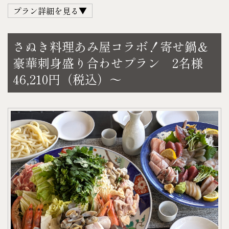
〈D.スナック菓子〉
プラン詳細を見る▼
7日前より ５０%
か、スタッフにてBBQ機材を撤去させていただく場
・スナック菓子1袋（指定不可）
当 日 １００%
合がございます。
お1人様あたり
観音寺の老舗焼肉店『焼肉レスト原起苑』さん
不 泊 １００%
※物価高騰の影響により、販売価格を改定させてい
さぬき料理あみ屋コラボ！寄せ鍋＆
●A.アルコール…1本
地元民に愛され続ける観音寺の名店。お肉屋さんが
※写真はイメージです。内容が変わる場合がありま
ただく場合がございます。予めご理解ご了承くださ
豪華刺身盛り合わせプラン 2名様
●B.アルコール…1本
経営しているので本格的な味を楽しめます。
す。
い。
46,210円（税込）～
●C.ソフトドリンク…1本
ぜひ、本格焼肉をゲストハウスでご堪能ください♪
♬サプライズ・記念日のご相談承ります♬
【お好みのドリンク】
上記の計3本をお選びいただけます。
【デラックスセット】（5人前）
結婚記念日、お誕生日、進学・就職・プロポー
〈A.アルコール〉
※お酒をお召しにならない方はCより2本+Dをお付け
上カルビ、上モモ、ハラミ、タン、ホルモン、た
ズ、、、などの特別な演出に！
・アサヒ オフ（発泡酒）
します。
れ、野菜、パックご飯5個
ご予算等に応じて相談承ります。ご希望の場合はお
・キリン 淡麗極上〈生〉（発泡酒）
＜宿泊＞
【BBQ機材セット】
気軽にお問い合わせください。
・キリン 氷結（レモン・グレープフルーツ）
平日 36,300円（税込）
バーベキューグリル 、グリル用テーブル、アルミテ
・サントリー 角ハイボール
土・日・祝日 44,000円（税込）
ーブル
・ほろよい（カシオレ・白いサワー・もも）
＜お食事＞
チェア × 5、炭（1人あたり1kg）
・檸檬堂（定番）
デラックスセット（3人前）25,500円（税込）
耐熱グローブ ・網 ・トング ・着火剤・ガスバーナ
各350㎖
＜料金＞
ー
〈B.アルコール〉
例）平日宿泊の場合
・アサヒスーパードライ 350㎖