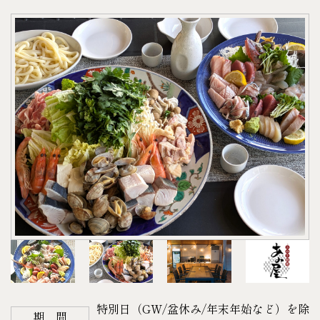
お1人様あたり
※お酒をお召しにならない方はCより2本+Dをお付け
【セット内容】
ズ、、、などの特別な演出に！
●A.アルコール…1本
します。
・寄せ鍋（うどん付）
ご予算等に応じて相談承ります。ご希望の場合はお
●B.アルコール…1本
＜宿泊＞
・刺身盛り合わせ
気軽にお問い合わせください。
●C.ソフトドリンク…1本
平日 47,300円（税込）
【お好みのドリンク】
上記の計3本をお選びいただけます。
土・日・祝日 55,000円（税込）
〈A.アルコール〉
※お酒をお召しにならない方はCより2本+Dをお付け
＜お食事＞
・アサヒ オフ（発泡酒）
します。
デラックスセット（5人前）34,500円（税込）
・キリン 淡麗極上〈生〉（発泡酒）
●写真はイメージです。お客様自身で土鍋に材料を
＜料金＞
・キリン 氷結（レモン・グレープフルーツ）
入れていただくようになります。
例）平日宿泊の場合
・サントリー 角ハイボール
●上記ご利用の場合は
4
日前まで
に連絡下さい。（キ
47,300円＋34,500円＝81,800円（税込）
・ほろよい（カシオレ・白いサワー・もも）
ャンセル不可）
土・日・祝日宿泊の場合
・檸檬堂（定番）
以降になりますとご準備できない場合がございま
55,000円＋34,500円＝89,500円（税込）
各350㎖
すのでご了承下さい。
＜チェックイン＞ 14：00～18：00
〈B.アルコール〉
●物価高騰の影響により、販売価格を改定させてい
＜チェックアウト＞ 11：00
・アサヒスーパードライ 350㎖
ただく場合がございます。予めご理解ご了承くださ
※チェックインが 18：00 に間に合わない場合は、お
・キリン一番搾り 350㎖
い。
特別日（GW/盆休み/年末年始など）を除
電話にてご連絡下さい。
・プレミアムモルツ 350㎖
期 間