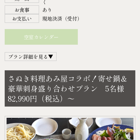
＜宿泊＞
く
【ご予約について】
・キリン スミノフアイスオリジナル 275㎖
平日 30,800円（税込）
お食事
あり
宿泊日の4日前の正午までにご予約下さい。
〈C.ソフトドリンク〉
土・日・祝日 38,500円（税込）
お支払い
現地決済（受付）
以降になりますとご準備できない場合がございます
・お茶
＜お食事＞
のでご了承下さい。
・コーラ
寄せ鍋＆刺身盛り合わせ（2名様） 15,410円（税
空室カレンダー
【キャンセルについて】
・ファンタ
込）
14日前より ２０%
・オレンジジュース
＜料金＞
プラン詳細を見る▼
7日前より ５０%
・ミネラルウォーター
例）平日宿泊の場合
当 日 １００%
・カルピスウォーター
30,800円＋15,410円＝46,210円（税込）
瀬戸内海で獲れた新鮮な魚介や地産の食材など、美
不 泊 １００%
各500㎖（仕入れ状況により内容量がかわる事がござ
さぬき料理あみ屋コラボ！寄せ鍋＆
土・日・祝日宿泊の場合
味しい ❝地のもの❞ が味わえると大人気の
※写真はイメージです。内容が変わる場合がありま
います）
豪華刺身盛り合わせプラン 5名様
38,500円＋15,410円＝53,910円（税込）
観音寺にある人気居酒屋『あみ屋』さん。
す。
〈D.スナック菓子〉
82,990円（税込）～
＜チェックイン＞ 14：00～18：00
ゲストハウスでの夕食時間を、贅沢な料理で更に特
♬サプライズ・記念日のご相談承ります♬
・スナック菓子1袋（指定不可）
＜チェックアウト＞ 11：00
別なものにしてみてはいかがでしょうか♪
結婚記念日、お誕生日、進学・就職・プロポー
お1人様あたり
※チェックインが 18：00 に間に合わない場合は、お
【セット内容】
ズ、、、などの特別な演出に！
●A.アルコール…1本
電話にてご連絡下さい。
・寄せ鍋（うどん付）
ご予算等に応じて相談承ります。ご希望の場合はお
●B.アルコール…1本
【ご予約について】
・刺身盛り合わせ
気軽にお問い合わせください。
●C.ソフトドリンク…1本