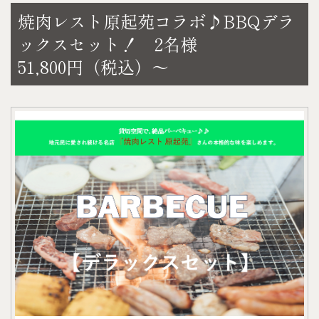
瀬戸内海で獲れた新鮮な魚介や地産の食材など、美
焼肉レスト原起苑コラボ♪BBQデラ
味しい ❝地のもの❞ が味わえると大人気の
ックスセット！ 2名様
観音寺にある人気居酒屋『あみ屋』さん。
51,800円（税込）～
ゲストハウスでの夕食時間を、贅沢な料理で更に特
別なものにしてみてはいかがでしょうか♪
【セット内容】
・親鳥ときのこの刻み鍋（うどん付）
・刺身盛り合わせ
【お好みのドリンク】
〈A.アルコール〉
・アサヒ オフ（発泡酒）
・キリン 淡麗極上〈生〉（発泡酒）
・キリン 氷結（レモン・グレープフルーツ）
・サントリー 角ハイボール
・ほろよい（カシオレ・白いサワー・もも）
・檸檬堂（定番）