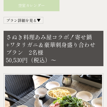
・コーラ
寄せ鍋＆刺身盛り合わせ（3名様） 22,170円（税
空室カレンダー
・ファンタ
込）
・オレンジジュース
＜料金＞
プラン詳細を見る▼
・ミネラルウォーター
例）平日宿泊の場合
・カルピスウォーター
36,300円＋22,170円＝58,470円（税込）
瀬戸内海で獲れた新鮮な魚介や地産の食材など、美
各500㎖（仕入れ状況により内容量がかわる事がござ
さぬき料理あみ屋コラボ！寄せ鍋
土・日・祝日宿泊の場合
味しい ❝地のもの❞ が味わえると大人気の
います）
+ワタリガニ＆豪華刺身盛り合わせ
44,000円＋22,170円＝66,170円（税込）
観音寺にある人気居酒屋『あみ屋』さん。
〈D.スナック菓子〉
プラン 2名様
＜チェックイン＞ 14：00～18：00
ゲストハウスでの夕食時間を、贅沢な料理で更に特
・スナック菓子1袋（指定不可）
＜チェックアウト＞ 11：00
50,530円（税込）～
別なものにしてみてはいかがでしょうか♪
お1人様あたり
※チェックインが 18：00 に間に合わない場合は、お
【セット内容】
●A.アルコール…1本
電話にてご連絡下さい。
・寄せ鍋（うどん付）
●B.アルコール…1本
【ご予約について】
・刺身盛り合わせ
●C.ソフトドリンク…1本
宿泊日の4日前の正午までにご予約下さい。
【お好みのドリンク】
上記の計3本をお選びいただけます。
以降になりますとご準備できない場合がございます
〈A.アルコール〉
※お酒をお召しにならない方はCより2本+Dをお付け
のでご了承下さい。
・アサヒ オフ（発泡酒）
します。
【キャンセルについて】
・キリン 淡麗極上〈生〉（発泡酒）