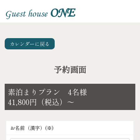
ONE
Guest house
カレンダーに戻る
予約画面
素泊まりプラン 4名様
41,800円（税込）～
お名前（漢字）(
※
)