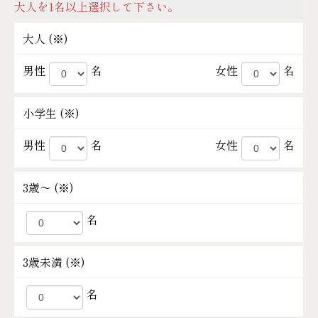
大人を1名以上選択して下さい。
大人 (
※
)
男性
名
女性
名
小学生 (
※
)
男性
名
女性
名
3歳～ (
※
)
名
3歳未満 (
※
)
名