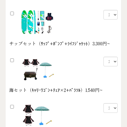
サップセット（ｻｯﾌﾟ+ﾎﾟﾝﾌﾟ+ﾗｲﾌｼﾞｬｹｯﾄ）
3,300円~
海セット（ｷｬﾘｰﾜｺﾞﾝ+ﾁｪｱ×2+ﾊﾟﾗｿﾙ）
1,540円~