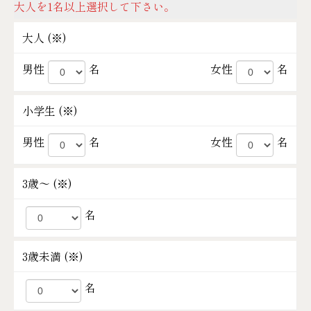
大人を1名以上選択して下さい。
大人 (
※
)
男性
名
女性
名
小学生 (
※
)
男性
名
女性
名
3歳～ (
※
)
名
3歳未満 (
※
)
名