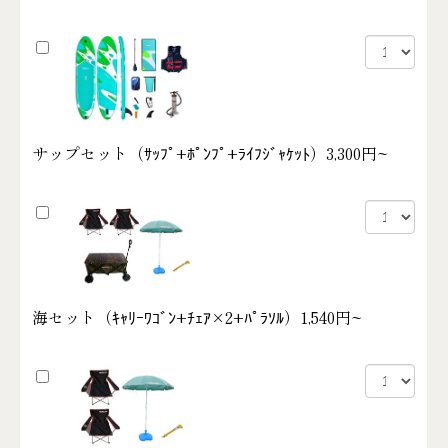
サップセット（ｻｯﾌﾟ+ﾎﾟﾝﾌﾟ+ﾗｲﾌｼﾞｬｹｯﾄ）
3,300円~
海セット（ｷｬﾘｰﾜｺﾞﾝ+ﾁｪｱ×2+ﾊﾟﾗｿﾙ）
1,540円~