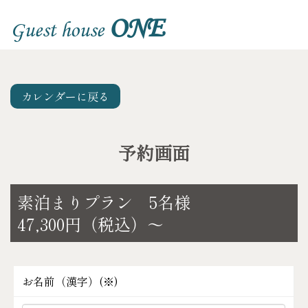
ONE
Guest house
カレンダーに戻る
予約画面
素泊まりプラン 5名様
47,300円（税込）～
お名前（漢字）(
※
)