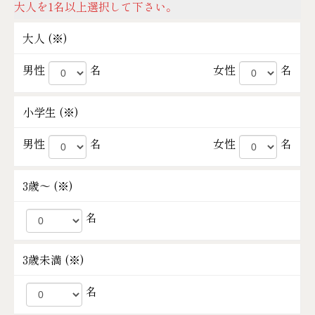
大人を1名以上選択して下さい。
大人 (
※
)
男性
名
女性
名
小学生 (
※
)
男性
名
女性
名
3歳～ (
※
)
名
3歳未満 (
※
)
名