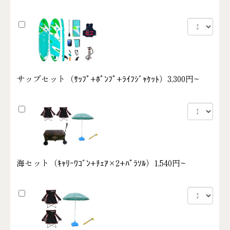
サップセット（ｻｯﾌﾟ+ﾎﾟﾝﾌﾟ+ﾗｲﾌｼﾞｬｹｯﾄ）
3,300円~
海セット（ｷｬﾘｰﾜｺﾞﾝ+ﾁｪｱ×2+ﾊﾟﾗｿﾙ）
1,540円~