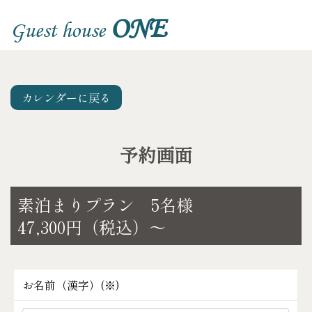
ONE
Guest house
カレンダーに戻る
予約画面
素泊まりプラン 5名様
47,300円（税込）～
お名前（漢字）(
※
)