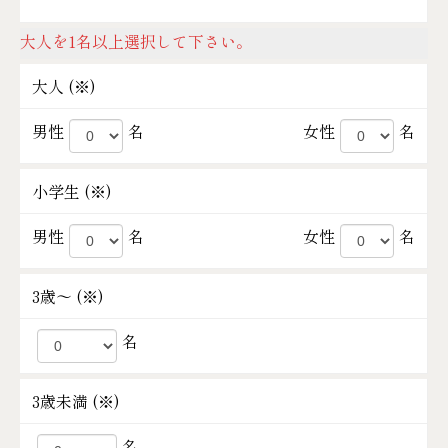
大人を1名以上選択して下さい。
大人 (
※
)
男性
名
女性
名
小学生 (
※
)
男性
名
女性
名
3歳～ (
※
)
名
3歳未満 (
※
)
名