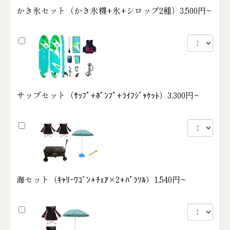
かき氷セット（かき氷機+氷+シロップ2種）
3,500円~
サップセット（ｻｯﾌﾟ+ﾎﾟﾝﾌﾟ+ﾗｲﾌｼﾞｬｹｯﾄ）
3,300円~
海セット（ｷｬﾘｰﾜｺﾞﾝ+ﾁｪｱ×2+ﾊﾟﾗｿﾙ）
1,540円~