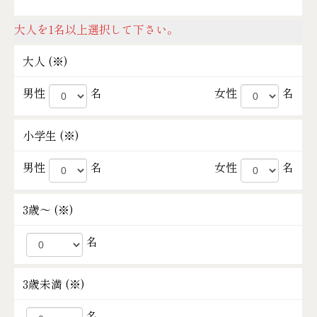
大人を1名以上選択して下さい。
大人 (
※
)
男性
名
女性
名
小学生 (
※
)
男性
名
女性
名
3歳～ (
※
)
名
3歳未満 (
※
)
名