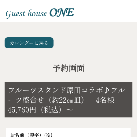
ONE
Guest house
カレンダーに戻る
予約画面
フルーツスタンド原田コラボ♪フル
ーツ盛合せ（約22㎝皿） 4名様
45,760円（税込）～
お名前（漢字）(
※
)