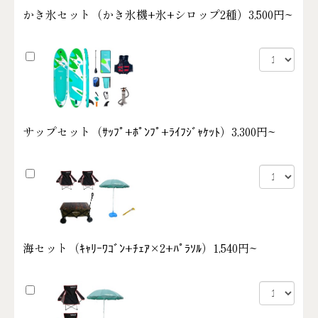
かき氷セット（かき氷機+氷+シロップ2種）
3,500円~
サップセット（ｻｯﾌﾟ+ﾎﾟﾝﾌﾟ+ﾗｲﾌｼﾞｬｹｯﾄ）
3,300円~
海セット（ｷｬﾘｰﾜｺﾞﾝ+ﾁｪｱ×2+ﾊﾟﾗｿﾙ）
1,540円~