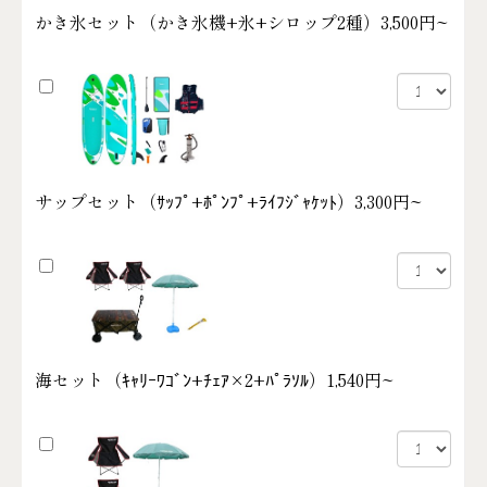
かき氷セット（かき氷機+氷+シロップ2種）
3,500円~
サップセット（ｻｯﾌﾟ+ﾎﾟﾝﾌﾟ+ﾗｲﾌｼﾞｬｹｯﾄ）
3,300円~
海セット（ｷｬﾘｰﾜｺﾞﾝ+ﾁｪｱ×2+ﾊﾟﾗｿﾙ）
1,540円~