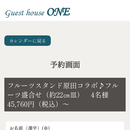
ONE
Guest house
カレンダーに戻る
予約画面
フルーツスタンド原田コラボ♪フル
ーツ盛合せ（約22㎝皿） 4名様
45,760円（税込）～
お名前（漢字）(
※
)