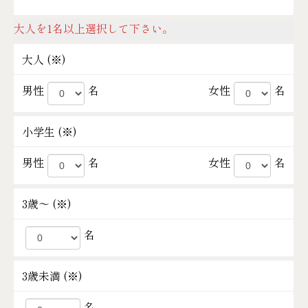
大人を1名以上選択して下さい。
大人 (
※
)
男性
名
女性
名
小学生 (
※
)
男性
名
女性
名
3歳～ (
※
)
名
3歳未満 (
※
)
名