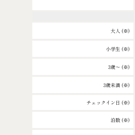
大人 (
※
)
小学生 (
※
)
3歳～ (
※
)
3歳未満 (
※
)
チェックイン日 (
※
)
泊数 (
※
)