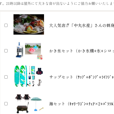
す。21時以降は屋外にて大きな音が出ないようにご協力お願いいたしま
大人気店‼「中丸水産」さんの刺
かき氷セット（かき氷機+氷+シロ
サップセット（ｻｯﾌﾟ+ﾎﾟﾝﾌﾟ+ﾗｲﾌｼﾞｬ
海セット（ｷｬﾘｰﾜｺﾞﾝ+ﾁｪｱ×2+ﾊﾟﾗｿ