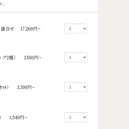
す。
身盛合せ
17,260円~
ップ2種）
3,500円~
ｹｯﾄ）
3,300円~
ﾙ）
1,540円~