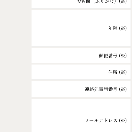
お名前（ふりがな）(
※
)
年齢 (
※
)
郵便番号 (
※
)
住所 (
※
)
連絡先電話番号 (
※
)
メールアドレス (
※
)