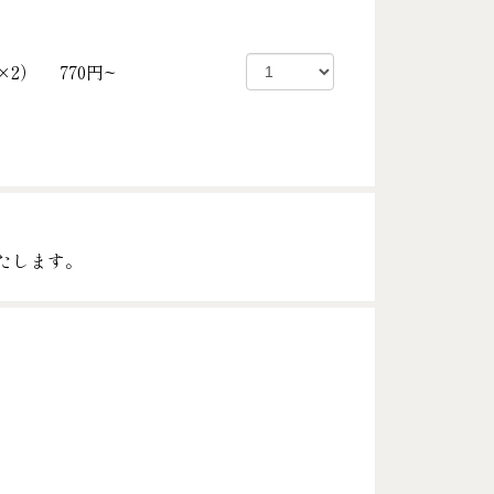
×2）
770円~
たします。