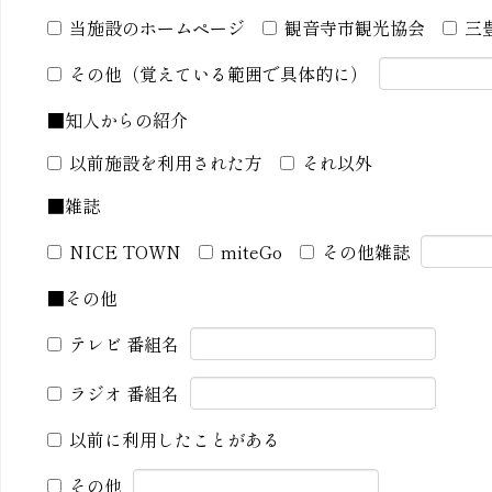
当施設のホームページ
観音寺市観光協会
三
その他（覚えている範囲で具体的に）
■知人からの紹介
以前施設を利用された方
それ以外
■雑誌
NICE TOWN
miteGo
その他雑誌
■その他
テレビ 番組名
ラジオ 番組名
以前に利用したことがある
その他