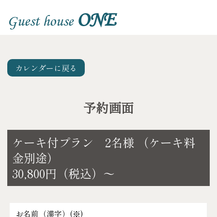
ONE
Guest house
カレンダーに戻る
予約画面
ケーキ付プラン 2名様 （ケーキ料
金別途）
30,800円（税込）～
お名前（漢字）(
※
)