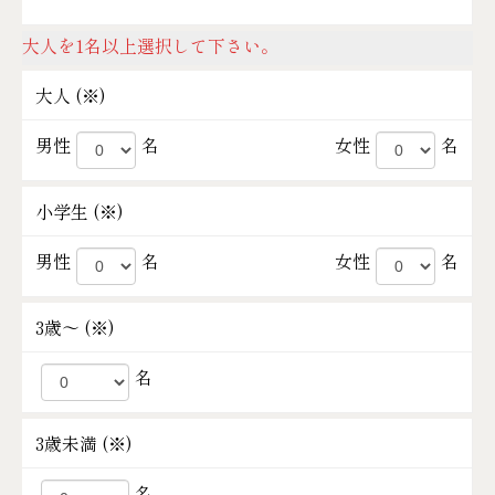
大人を1名以上選択して下さい。
大人 (
※
)
男性
名
女性
名
小学生 (
※
)
男性
名
女性
名
3歳～ (
※
)
名
3歳未満 (
※
)
名