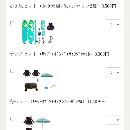
かき氷セット（かき氷機+氷+シロップ2種）
3,500円~
サップセット（ｻｯﾌﾟ+ﾎﾟﾝﾌﾟ+ﾗｲﾌｼﾞｬｹｯﾄ）
3,300円~
海セット（ｷｬﾘｰﾜｺﾞﾝ+ﾁｪｱ×2+ﾊﾟﾗｿﾙ）
1,540円~