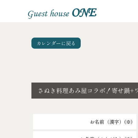
ONE
Guest house
カレンダーに戻る
さぬき料理あみ屋コラボ！寄せ鍋+
お名前（漢字）(
※
)