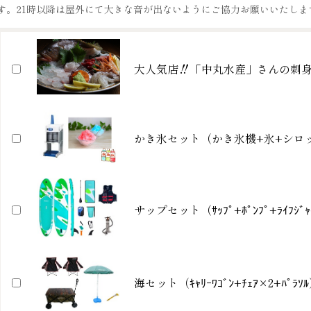
す。21時以降は屋外にて大きな音が出ないようにご協力お願いいたしま
大人気店‼「中丸水産」さんの刺
かき氷セット（かき氷機+氷+シロ
サップセット（ｻｯﾌﾟ+ﾎﾟﾝﾌﾟ+ﾗｲﾌｼﾞｬ
海セット（ｷｬﾘｰﾜｺﾞﾝ+ﾁｪｱ×2+ﾊﾟﾗｿ