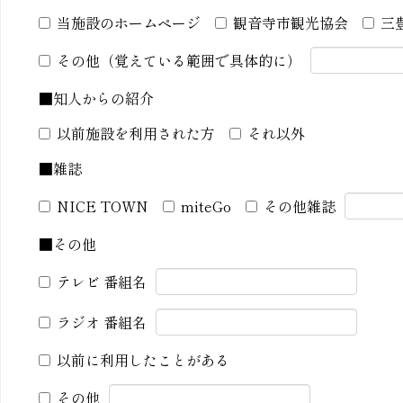
当施設のホームページ
観音寺市観光協会
三
その他（覚えている範囲で具体的に）
■知人からの紹介
以前施設を利用された方
それ以外
■雑誌
NICE TOWN
miteGo
その他雑誌
■その他
テレビ 番組名
ラジオ 番組名
以前に利用したことがある
その他