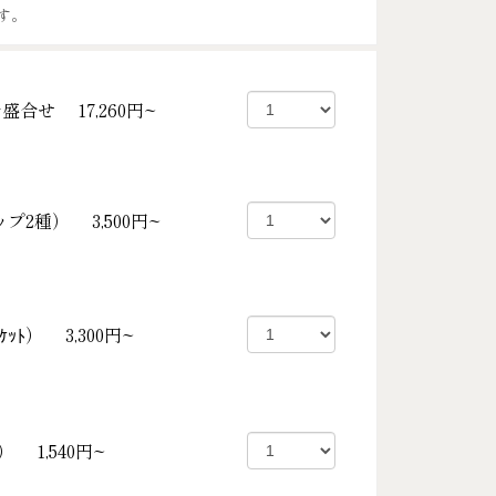
す。
身盛合せ
17,260円~
ップ2種）
3,500円~
ｹｯﾄ）
3,300円~
ﾙ）
1,540円~