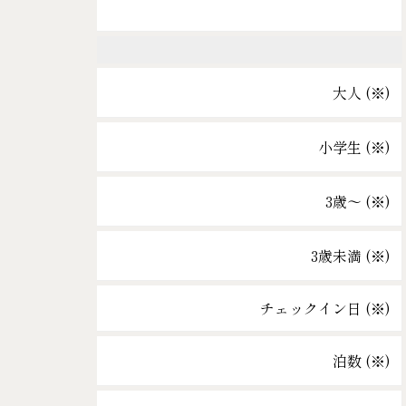
大人 (
※
)
小学生 (
※
)
3歳～ (
※
)
3歳未満 (
※
)
チェックイン日 (
※
)
泊数 (
※
)