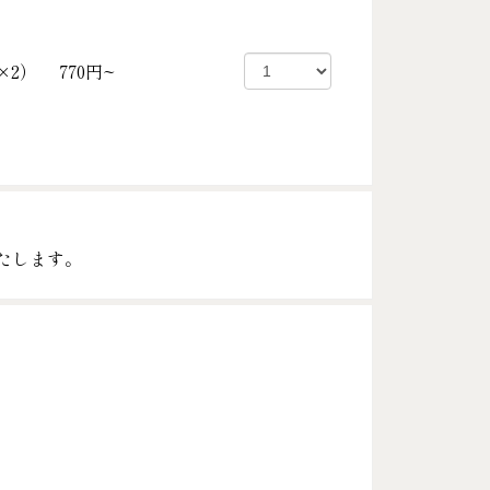
×2）
770円~
たします。