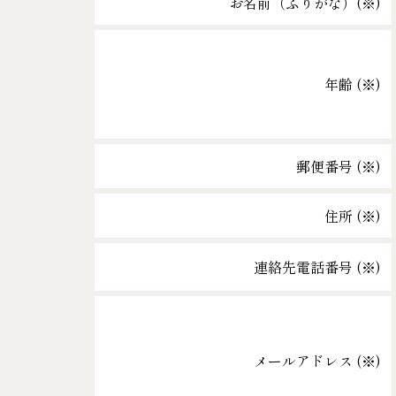
お名前（ふりがな）(
※
)
年齢 (
※
)
郵便番号 (
※
)
住所 (
※
)
連絡先電話番号 (
※
)
メールアドレス (
※
)