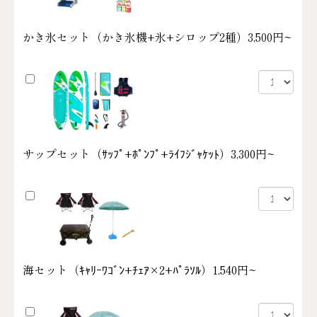
かき氷セット（かき氷機+氷+シロップ2種）
3,500円~
サップセット（ｻｯﾌﾟ+ﾎﾟﾝﾌﾟ+ﾗｲﾌｼﾞｬｹｯﾄ）
3,300円~
海セット（ｷｬﾘｰﾜｺﾞﾝ+ﾁｪｱ×2+ﾊﾟﾗｿﾙ）
1,540円~