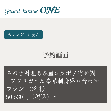
ONE
Guest house
カレンダーに戻る
予約画面
さぬき料理あみ屋コラボ！寄せ鍋
+ワタリガニ＆豪華刺身盛り合わせ
プラン 2名様
50,530円（税込）～