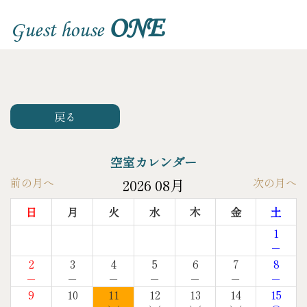
ONE
Guest house
戻る
空室カレンダー
前の月へ
次の月へ
2026 08月
日
月
火
水
木
金
土
1
－
2
3
4
5
6
7
8
－
－
－
－
－
－
－
9
10
11
12
13
14
15