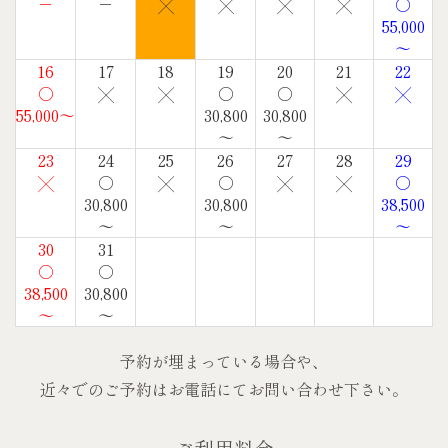
－
－
╳
╳
╳
╳
○
55,000
～
16
17
18
19
20
21
22
○
╳
╳
○
○
╳
╳
55,000～
30,800
30,800
～
～
23
24
25
26
27
28
29
╳
○
╳
○
╳
╳
○
30,800
30,800
38,500
～
～
～
30
31
○
○
38,500
30,800
～
～
予約が埋まっている場合や、
近々でのご予約はお電話にてお問い合わせ下さい。