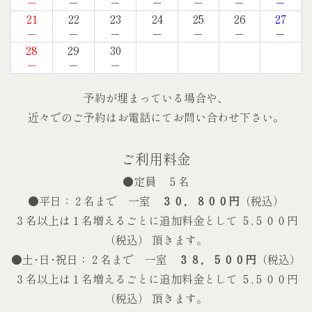
－
－
－
－
－
－
－
21
22
23
24
25
26
27
－
－
－
－
－
－
－
28
29
30
－
－
－
予約が埋まっている場合や、
近々でのご予約はお電話にてお問い合わせ下さい。
ご利用料金
●定員 ５名
●平日：２名まで 一室
３０，８００円
（税込）
３名以上は１名増えるごとに追加料金として ５,５００円
（税込） 頂きます。
●土･日･祝日：２名まで 一室
３８，５００円
（税込）
３名以上は１名増えるごとに追加料金として ５,５００円
（税込） 頂きます。