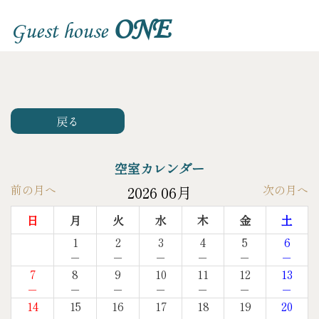
ONE
Guest house
戻る
空室カレンダー
前の月へ
次の月へ
2026 06月
日
月
火
水
木
金
土
1
2
3
4
5
6
－
－
－
－
－
－
7
8
9
10
11
12
13
－
－
－
－
－
－
－
14
15
16
17
18
19
20