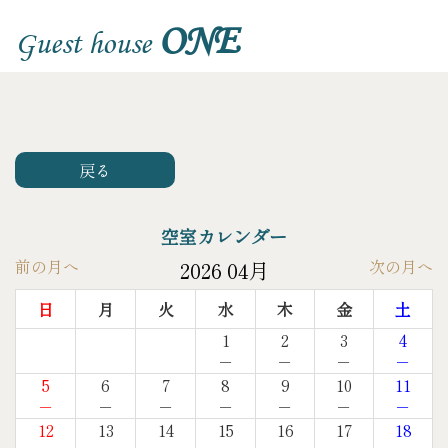
ONE
Guest house
戻る
空室カレンダー
前の月へ
次の月へ
2026 04月
日
月
火
水
木
金
土
1
2
3
4
－
－
－
－
5
6
7
8
9
10
11
－
－
－
－
－
－
－
12
13
14
15
16
17
18