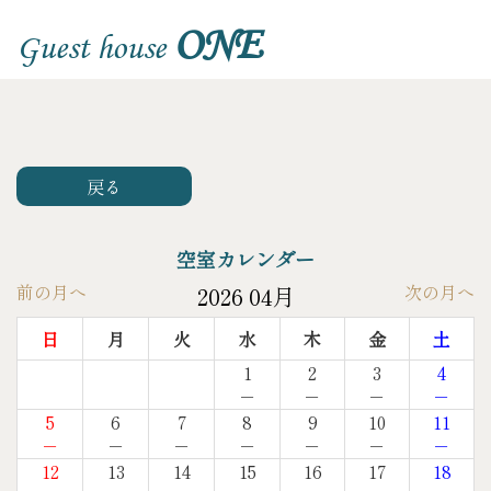
ONE
Guest house
戻る
空室カレンダー
前の月へ
次の月へ
2026 04月
日
月
火
水
木
金
土
1
2
3
4
－
－
－
－
5
6
7
8
9
10
11
－
－
－
－
－
－
－
12
13
14
15
16
17
18