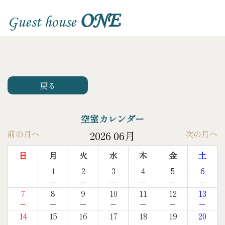
ONE
Guest house
戻る
空室カレンダー
前の月へ
次の月へ
2026 06月
日
月
火
水
木
金
土
1
2
3
4
5
6
－
－
－
－
－
－
7
8
9
10
11
12
13
－
－
－
－
－
－
－
14
15
16
17
18
19
20