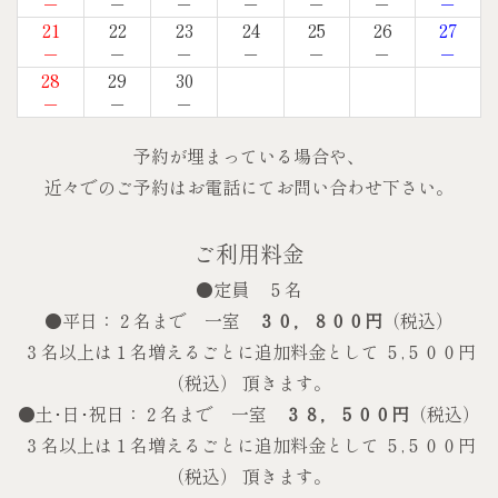
－
－
－
－
－
－
－
21
22
23
24
25
26
27
－
－
－
－
－
－
－
28
29
30
－
－
－
予約が埋まっている場合や、
近々でのご予約はお電話にてお問い合わせ下さい。
ご利用料金
●定員 ５名
●平日：２名まで 一室
３０，８００円
（税込）
３名以上は１名増えるごとに追加料金として ５,５００円
（税込） 頂きます。
●土･日･祝日：２名まで 一室
３８，５００円
（税込）
３名以上は１名増えるごとに追加料金として ５,５００円
（税込） 頂きます。