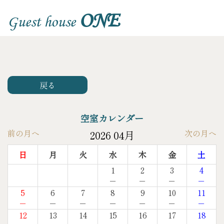
ONE
Guest house
戻る
空室カレンダー
前の月へ
次の月へ
2026 04月
日
月
火
水
木
金
土
1
2
3
4
－
－
－
－
5
6
7
8
9
10
11
－
－
－
－
－
－
－
12
13
14
15
16
17
18