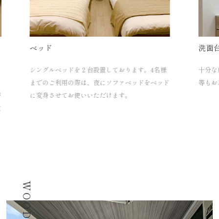
ベッド
洗面台
シングルベッドを２台設置しております。4名様
十分な広さ
までのご利用の際は、夜にソファベッドをベッド
等もお二人
に変身させてお使いいただけます。