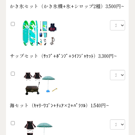
かき氷セット（かき氷機+氷+シロップ2種）
3,500円~
サップセット（ｻｯﾌﾟ+ﾎﾟﾝﾌﾟ+ﾗｲﾌｼﾞｬｹｯﾄ）
3,300円~
海セット（ｷｬﾘｰﾜｺﾞﾝ+ﾁｪｱ×2+ﾊﾟﾗｿﾙ）
1,540円~