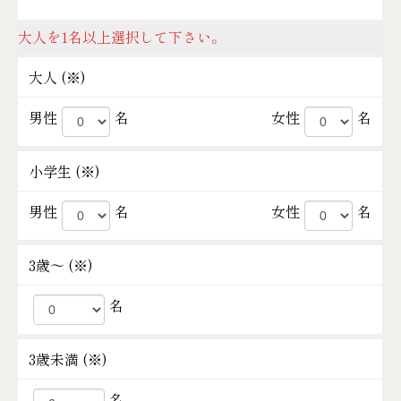
大人を1名以上選択して下さい。
大人 (
※
)
男性
名
女性
名
小学生 (
※
)
男性
名
女性
名
3歳～ (
※
)
名
3歳未満 (
※
)
名