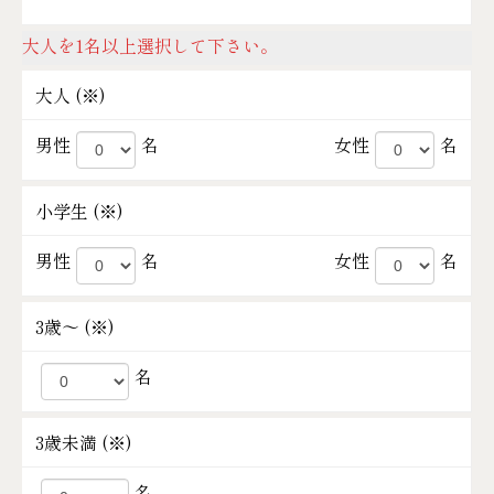
大人を1名以上選択して下さい。
大人 (
※
)
男性
名
女性
名
小学生 (
※
)
男性
名
女性
名
3歳～ (
※
)
名
3歳未満 (
※
)
名