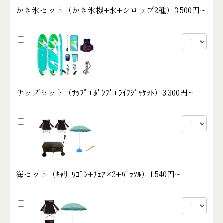
かき氷セット（かき氷機+氷+シロップ2種）
3,500円~
サップセット（ｻｯﾌﾟ+ﾎﾟﾝﾌﾟ+ﾗｲﾌｼﾞｬｹｯﾄ）
3,300円~
海セット（ｷｬﾘｰﾜｺﾞﾝ+ﾁｪｱ×2+ﾊﾟﾗｿﾙ）
1,540円~