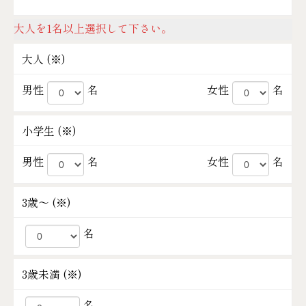
大人を1名以上選択して下さい。
大人 (
※
)
男性
名
女性
名
小学生 (
※
)
男性
名
女性
名
3歳～ (
※
)
名
3歳未満 (
※
)
名