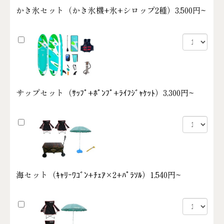
かき氷セット（かき氷機+氷+シロップ2種）
3,500円~
サップセット（ｻｯﾌﾟ+ﾎﾟﾝﾌﾟ+ﾗｲﾌｼﾞｬｹｯﾄ）
3,300円~
海セット（ｷｬﾘｰﾜｺﾞﾝ+ﾁｪｱ×2+ﾊﾟﾗｿﾙ）
1,540円~