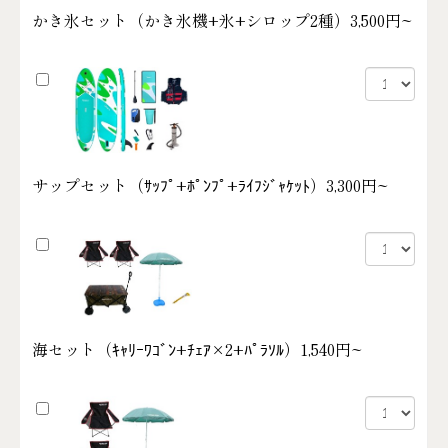
かき氷セット（かき氷機+氷+シロップ2種）
3,500円~
サップセット（ｻｯﾌﾟ+ﾎﾟﾝﾌﾟ+ﾗｲﾌｼﾞｬｹｯﾄ）
3,300円~
海セット（ｷｬﾘｰﾜｺﾞﾝ+ﾁｪｱ×2+ﾊﾟﾗｿﾙ）
1,540円~