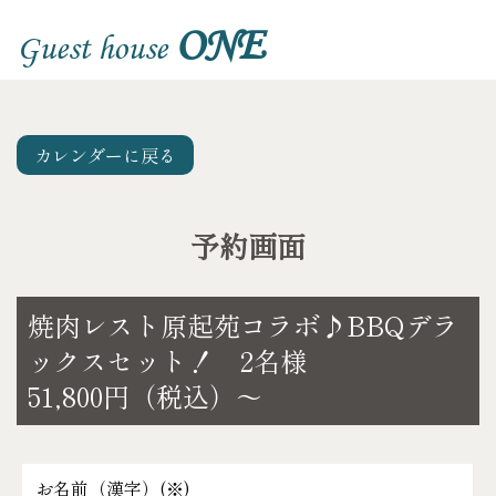
ONE
Guest house
カレンダーに戻る
予約画面
焼肉レスト原起苑コラボ♪BBQデラ
ックスセット！ 2名様
51,800円（税込）～
お名前（漢字）(
※
)