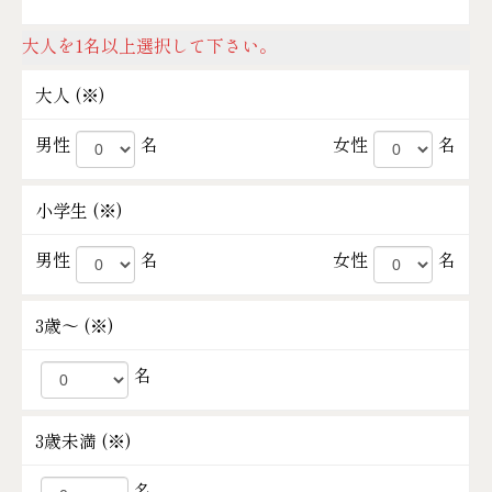
大人を1名以上選択して下さい。
大人 (
※
)
男性
名
女性
名
小学生 (
※
)
男性
名
女性
名
3歳～ (
※
)
名
3歳未満 (
※
)
名