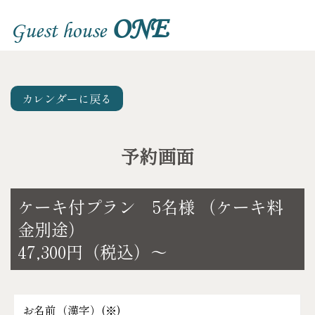
ONE
Guest house
カレンダーに戻る
予約画面
ケーキ付プラン 5名様 （ケーキ料
金別途）
47,300円（税込）～
お名前（漢字）(
※
)