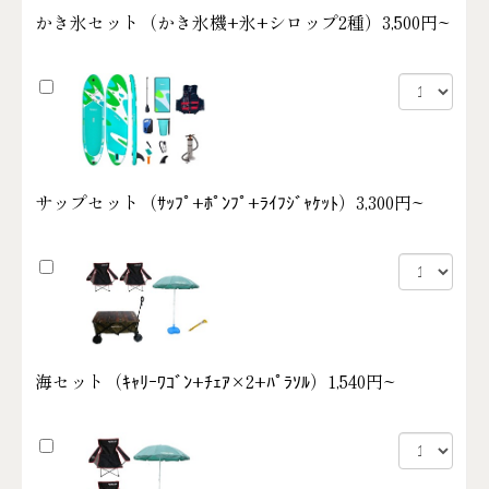
かき氷セット（かき氷機+氷+シロップ2種）
3,500円~
サップセット（ｻｯﾌﾟ+ﾎﾟﾝﾌﾟ+ﾗｲﾌｼﾞｬｹｯﾄ）
3,300円~
海セット（ｷｬﾘｰﾜｺﾞﾝ+ﾁｪｱ×2+ﾊﾟﾗｿﾙ）
1,540円~