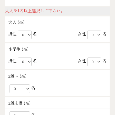
大人を1名以上選択して下さい。
大人 (
※
)
男性
名
女性
名
小学生 (
※
)
男性
名
女性
名
3歳～ (
※
)
名
3歳未満 (
※
)
名