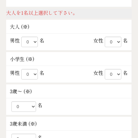
大人を1名以上選択して下さい。
大人 (
※
)
男性
名
女性
名
小学生 (
※
)
男性
名
女性
名
3歳～ (
※
)
名
3歳未満 (
※
)
名