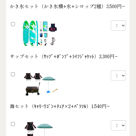
かき氷セット（かき氷機+氷+シロップ2種）
3,500円~
サップセット（ｻｯﾌﾟ+ﾎﾟﾝﾌﾟ+ﾗｲﾌｼﾞｬｹｯﾄ）
3,300円~
海セット（ｷｬﾘｰﾜｺﾞﾝ+ﾁｪｱ×2+ﾊﾟﾗｿﾙ）
1,540円~