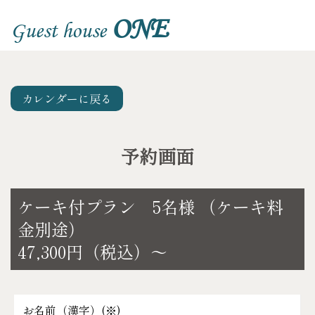
ONE
Guest house
カレンダーに戻る
予約画面
ケーキ付プラン 5名様 （ケーキ料
金別途）
47,300円（税込）～
お名前（漢字）(
※
)