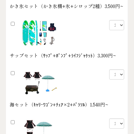
かき氷セット（かき氷機+氷+シロップ2種）
3,500円~
サップセット（ｻｯﾌﾟ+ﾎﾟﾝﾌﾟ+ﾗｲﾌｼﾞｬｹｯﾄ）
3,300円~
海セット（ｷｬﾘｰﾜｺﾞﾝ+ﾁｪｱ×2+ﾊﾟﾗｿﾙ）
1,540円~