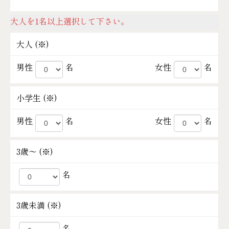
大人を1名以上選択して下さい。
大人 (
※
)
男性
名
女性
名
小学生 (
※
)
男性
名
女性
名
3歳～ (
※
)
名
3歳未満 (
※
)
名