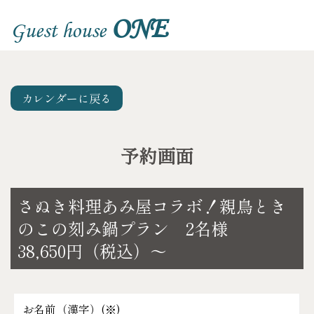
ONE
Guest house
カレンダーに戻る
予約画面
さぬき料理あみ屋コラボ！親鳥とき
のこの刻み鍋プラン 2名様
38,650円（税込）～
お名前（漢字）(
※
)