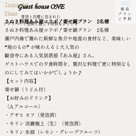
Trang chủ
Guest house ONE
宿泊
Plans
プラン
青空と白壁に包まれた
ご予約
さぬき料理あみ屋コラボ！寄せ鍋プラン 2名様
プライベート空間で過ごす特別なひととき
さぬき料理あみ屋コラボ！寄せ鍋プラン 2名様
瀬戸内海で獲れた新鮮な魚介や地産の食材など、美味しい
❝地のもの❞ が味わえると大人気の
観音寺にある人気居酒屋『あみ屋』さん。
ゲストハウスでの夕食時間を、贅沢な料理で更に特別なも
のにしてみてはいかがでしょうか♪
【セット内容】
寄せ鍋（うどん付）
【お好みのドリンク】
〈A.アルコール〉
・アサヒ オフ（発泡酒）
・キリン 淡麗極上〈生〉（発泡酒）
・キリン 氷結（レモン・グレープフルーツ）