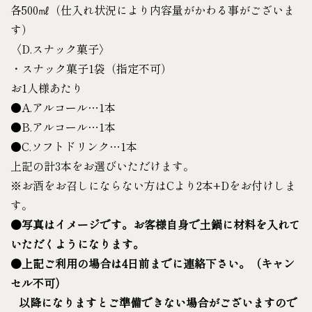
各500㎖（仕入れ状況により内容量がかわる事がございま
す）
〈D.スナック菓子〉
・スナック菓子1袋（指定不可）
お1人様あたり
●A.アルコール…1本
●B.アルコール…1本
●C.ソフトドリンク…1本
上記の計3本をお選びいただけます。
※お酒をお召しにならない方はCより2本+Dをお付けしま
す。
●写真はイメージです。お客様自身で土鍋に材料を入れて
いただくようになります。
●上記ご利用の場合は
4
日前まで
に連絡下さい。（キャン
セル不可）
以降になりますとご準備できない場合がございますので