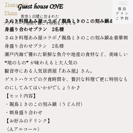
Trang chủ
Guest house ONE
宿泊
Plans
プラン
青空と白壁に包まれた
ご予約
さぬき料理あみ屋コラボ！親鳥ときのこの刻み鍋＆豪華刺
プライベート空間で過ごす特別なひととき
身盛り合わせプラン 2名様
さぬき料理あみ屋コラボ！親鳥ときのこの刻み鍋＆豪華刺
身盛り合わせプラン 2名様
瀬戸内海で獲れた新鮮な魚介や地産の食材など、美味しい
❝地のもの❞ が味わえると大人気の
観音寺にある人気居酒屋『あみ屋』さん。
ゲストハウスでの夕食時間を、贅沢な料理で更に特別なも
のにしてみてはいかがでしょうか♪
【セット内容】
・親鳥ときのこの刻み鍋（うどん付）
・刺身盛り合わせ
【お好みのドリンク】
〈A.アルコール〉