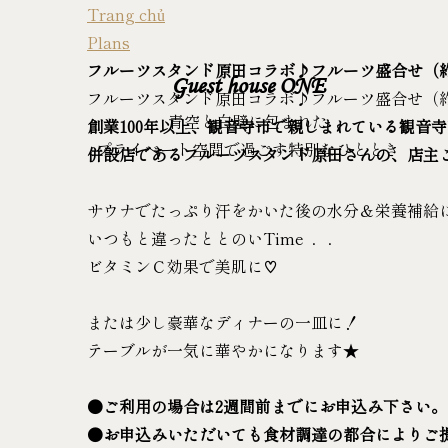
Trang chủ
Plans
フルーツスタンド原田コラボ♪フルーツ盛合せ（約
Guest house ONE
フルーツスタンド原田コラボ♪フルーツ盛合せ（約
青空と白壁に包まれた
創業
100
年以上、観音寺市で親しまれている観音寺
プライベート空間で過ごす特別なひととき
併設店であるフルーツスタンド原田さんの、店主
サウナでたっぷり汗をかいた後の水分＆栄養補給
いつもと違ったととのいTime ．．
ビタミンＣ効果で美肌に♡
または少し豪華なディナーの一皿に！
テーブルが一気に華やかになります★
●ご利用の場合は2週間前までにお申込み下さい
●お申込みいただいても食材調達の都合によりご