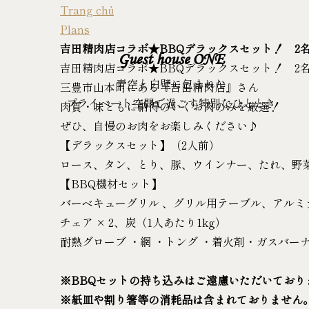
Trang chủ
Plans
吉田精肉店コラボ★BBQデラックスセット！ 2
Guest house ONE
吉田精肉店コラボ★BBQデラックスセット！ 2
青空と白壁に包まれた
三豊市山本町にある『吉田精肉店』さん
プライベート空間で過ごす特別なひととき
肉質・味ともに納得のいくお肉のみを厳選！
ぜひ、自慢のお肉をお楽しみください♪
【デラックスセット】（2人前）
ロース、タン、とり、豚、ウインナー、たれ、野
【BBQ機材セット】
バーベキューグリル 、グリル用テーブル、アルミ
チェア × 2、炭（1人あたり1kg）
耐熱グローブ ・網 ・トング ・着火剤・ガスバー
※BBQセットの持ち込みはご遠慮いただいており
※紙皿や割り箸等の消耗品は含まれておりません