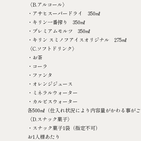
〈B.アルコール〉
・アサヒスーパードライ 350㎖
・キリン一番搾り 350㎖
・プレミアムモルツ 350㎖
・キリン スミノフアイスオリジナル 275㎖
〈C.ソフトドリンク〉
・お茶
・コーラ
・ファンタ
・オレンジジュース
・ミネラルウォーター
・カルピスウォーター
各500㎖（仕入れ状況により内容量がかわる事が
〈D.スナック菓子〉
・スナック菓子1袋（指定不可）
お1人様あたり