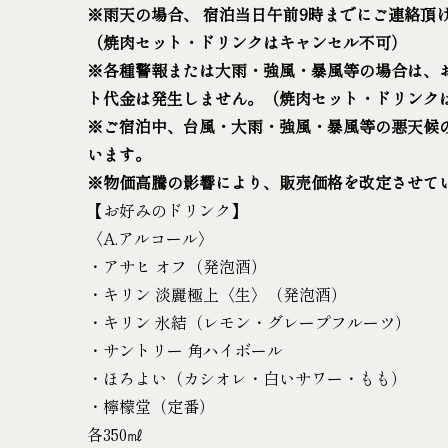
※雨天の場合、 宿泊当日午前9時までにご連絡頂
（焼肉セット・ドリンクはキャンセル不可）
※各種警報または大雨・強風・暴風等の場合は、
ト代金は発生しません。（焼肉セット・ドリンク
※ご宿泊中、台風・大雨・強風・暴風等の悪天候の
います。
※物価高騰の影響により、販売価格を改定させて
【お好みのドリンク】
〈A.アルコール〉
・アサヒ オフ（発泡酒）
・キリン 淡麗極上〈生〉（発泡酒）
・キリン 氷結（レモン・グレープフルーツ）
・サントリー 角ハイボール
・ほろよい（カシオレ・白いサワー・もも）
・檸檬堂（定番）
各350㎖