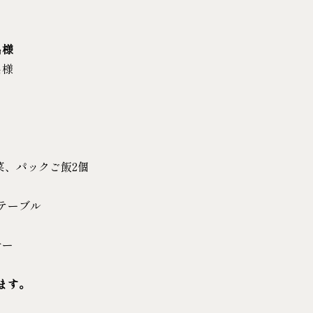
名様
名様
菜、パックご飯2個
テーブル
ナー
ます。
。