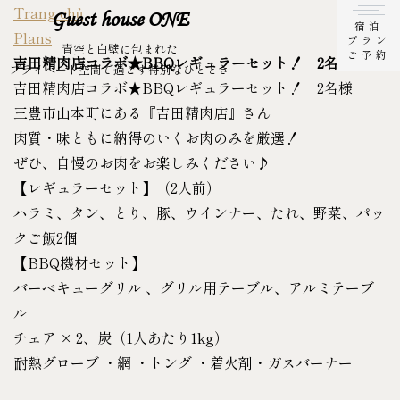
Trang chủ
Guest house ONE
宿泊
Plans
プラン
青空と白壁に包まれた
ご予約
吉田精肉店コラボ★BBQレギュラーセット！ 2名様
プライベート空間で過ごす特別なひととき
吉田精肉店コラボ★BBQレギュラーセット！ 2名様
三豊市山本町にある『吉田精肉店』さん
肉質・味ともに納得のいくお肉のみを厳選！
ぜひ、自慢のお肉をお楽しみください♪
【レギュラーセット】（2人前）
ハラミ、タン、とり、豚、ウインナー、たれ、野菜、パッ
クご飯2個
【BBQ機材セット】
バーベキューグリル 、グリル用テーブル、アルミテーブ
ル
チェア × 2、炭（1人あたり1kg）
耐熱グローブ ・網 ・トング ・着火剤・ガスバーナー