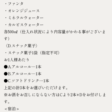
・ファンタ
・オレンジジュース
・ミネラルウォーター
・カルピスウォーター
各500㎖（仕入れ状況により内容量がかわる事がございま
す）
〈D.スナック菓子〉
・スナック菓子1袋（指定不可）
お1人様あたり
●A.アルコール…1本
●B.アルコール…1本
●C.ソフトドリンク…1本
上記の計3本をお選びいただけます。
※お酒をお召しにならない方はCより2本+Dをお付けしま
す。
＜宿泊＞