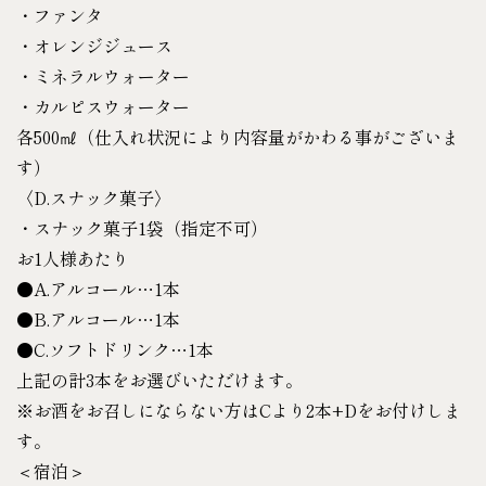
・ファンタ
・オレンジジュース
・ミネラルウォーター
・カルピスウォーター
各500㎖（仕入れ状況により内容量がかわる事がございま
す）
〈D.スナック菓子〉
・スナック菓子1袋（指定不可）
お1人様あたり
●A.アルコール…1本
●B.アルコール…1本
●C.ソフトドリンク…1本
上記の計3本をお選びいただけます。
※お酒をお召しにならない方はCより2本+Dをお付けしま
す。
＜宿泊＞