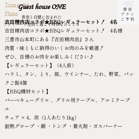
Trang chủ
Guest house ONE
宿泊
Plans
プラン
青空と白壁に包まれた
ご予約
吉田精肉店コラボ★BBQレギュラーセット！ 4名様
プライベート空間で過ごす特別なひととき
吉田精肉店コラボ★BBQレギュラーセット！ 4名様
三豊市山本町にある『吉田精肉店』さん
肉質・味ともに納得のいくお肉のみを厳選！
ぜひ、自慢のお肉をお楽しみください♪
【レギュラーセット】（4人前）
ハラミ、タン、とり、豚、ウインナー、たれ、野菜、パッ
クご飯4個
【BBQ機材セット】
バーベキューグリル 、グリル用テーブル、アルミテーブ
ル
チェア × 4、炭（1人あたり1kg）
耐熱グローブ ・網 ・トング ・着火剤・ガスバーナー