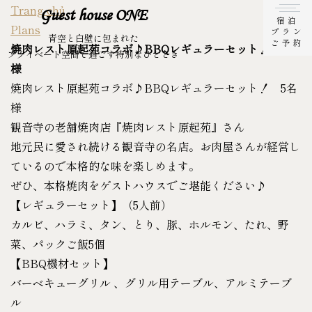
Trang chủ
Guest house ONE
宿泊
Plans
プラン
青空と白壁に包まれた
ご予約
焼肉レスト原起苑コラボ♪BBQレギュラーセット！ 5名
プライベート空間で過ごす特別なひととき
様
焼肉レスト原起苑コラボ♪BBQレギュラーセット！ 5名
様
観音寺の老舗焼肉店『焼肉レスト原起苑』さん
地元民に愛され続ける観音寺の名店。お肉屋さんが経営し
ているので本格的な味を楽しめます。
ぜひ、本格焼肉をゲストハウスでご堪能ください♪
【レギュラーセット】（5人前）
カルビ、ハラミ、タン、とり、豚、ホルモン、たれ、野
菜、パックご飯5個
【BBQ機材セット】
バーベキューグリル 、グリル用テーブル、アルミテーブ
ル