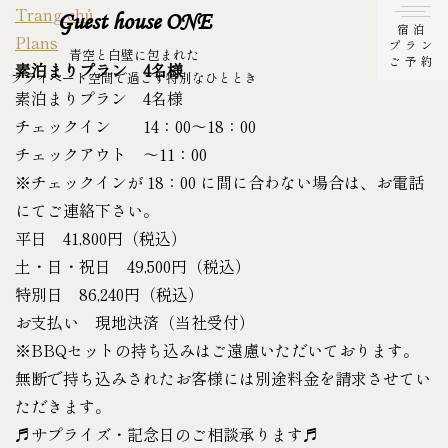
Trang chủ
Guest house ONE
宿泊
Plans
プラン
青空と白壁に包まれた
ご予約
素泊まりプラン 4名様
プライベート空間で過ごす特別なひととき
素泊まりプラン 4名様
チェックイン 14：00～18：00
チェックアウト ～11：00
※チェックインが 18：00 に間に合わない場合は、お電話
にてご連絡下さい。
平日 41,800円（税込）
土・日・祝日 49,500円（税込）
特別日 86,240円（税込）
お支払い 現地決済（当社受付）
※BBQセットの持ち込みはご遠慮いただいております。
無断で持ち込みされたお客様には別途料金を請求させてい
ただきます。
♬サプライズ・記念日のご相談承ります♬