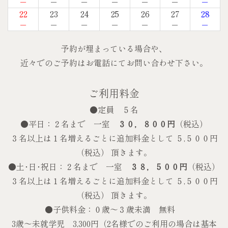
－
－
－
－
－
－
－
22
23
24
25
26
27
28
－
－
－
－
－
－
－
予約が埋まっている場合や、
近々でのご予約はお電話にてお問い合わせ下さい。
ご利用料金
●定員 ５名
●平日：２名まで 一室
３０，８００円
（税込）
３名以上は１名増えるごとに追加料金として ５,５００円
（税込） 頂きます。
●土･日･祝日：２名まで 一室
３８，５００円
（税込）
３名以上は１名増えるごとに追加料金として ５,５００円
（税込） 頂きます。
●子供料金：０歳〜３歳未満 無料
3歳～未就学児 3,300円（2名様でのご利用の場合は基本