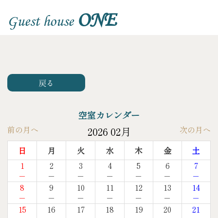
ONE
Guest house
戻る
空室カレンダー
前の月へ
次の月へ
2026 02月
日
月
火
水
木
金
土
1
2
3
4
5
6
7
－
－
－
－
－
－
－
8
9
10
11
12
13
14
－
－
－
－
－
－
－
15
16
17
18
19
20
21